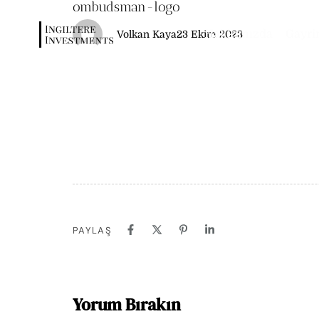
ombudsman-logo
Yazar
Yayın
Kategori
Tarihi
Hakkımızda
Gayri
Volkan Kaya
23 Ekim 2023
PAYLAŞ
Yorum Bırakın