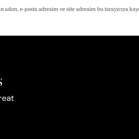
 adım, e-posta adresim ve site adresim bu tarayıcıya kayd
reat