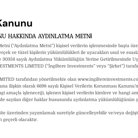
 Kanunu
NUNU HAKKINDA AYDINLATMA METNİ
i (“Aydınlatma Metni”) kişisel verilerin işlenmesinde başta özel h
gerçek ve tüzel kişilerin yükümlülükleri ile uyacakları usul ve esa
 ve 30356 sayılı Aydınlatma Yükümlülüğün Yerine Getirilmesinde U
ESTMENTS LIMITED (“İngiltere Investments” veya “Şirket”) tarafı
ED tarafından yönetilmekte olan www.ingiltereinvestments.com’u
ımına ilişkin olarak 6698 sayılı Kişisel Verilerin Korunması Kanun
gi amaçla işleneceği, işlenen kişisel verilerin kimlere ve hangi amaç
de sayılan diğer haklar hususunda aydınlatma yükümlülüğünün yer
te üzerinden yayımlamak suretiyle güncelleyebilir ve/veya değiştir
 geçerli olacaktır.