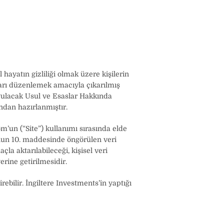
ayatın gizliliği olmak üzere kişilerin
sları düzenlemek amacıyla çıkarılmış
yulacak Usul ve Esaslar Hakkında
ndan hazırlanmıştır.
n (“Site”) kullanımı sırasında elde
u’nun 10. maddesinde öngörülen veri
la aktarılabileceği, kişisel veri
ine getirilmesidir.
ebilir. İngiltere Investments’in yaptığı