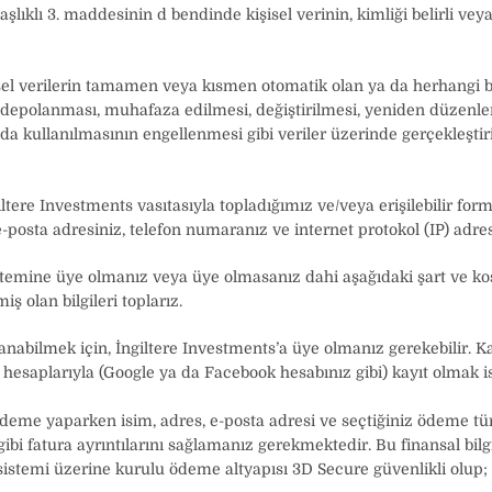
ıklı 3. maddesinin d bendinde kişisel verinin, kimliği belirli veya b
isel verilerin tamamen veya kısmen otomatik olan ya da herhangi bi
 depolanması, muhafaza edilmesi, değiştirilmesi, yeniden düzenle
a da kullanılmasının engellenmesi gibi veriler üzerinde gerçekleştiri
re Investments vasıtasıyla topladığımız ve/veya erişilebilir formda
-posta adresiniz, telefon numaranız ve internet protokol (IP) adresi
stemine üye olmanız veya üye olmasanız dahi aşağıdaki şart ve koşu
ş olan bilgileri toplarız.
anabilmek için, İngiltere Investments’a üye olmanız gerekebilir. Kay
 hesaplarıyla (Google ya da Facebook hesabınız gibi) kayıt olmak is
eme yaparken isim, adres, e-posta adresi ve seçtiğiniz ödeme türün
bi fatura ayrıntılarını sağlamanız gerekmektedir. Bu finansal bilg
sistemi üzerine kurulu ödeme altyapısı 3D Secure güvenlikli olup; 