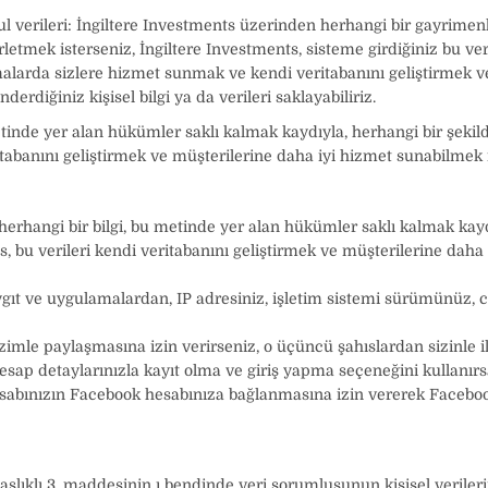
l verileri: İngiltere Investments üzerinden herhangi bir gayrimen
etmek isterseniz, İngiltere Investments, sisteme girdiğiniz bu ver
amalarda sizlere hizmet sunmak ve kendi veritabanını geliştirmek v
erdiğiniz kişisel bilgi ya da verileri saklayabiliriz.
metinde yer alan hükümler saklı kalmak kaydıyla, herhangi bir şeki
itabanını geliştirmek ve müşterilerine daha iyi hizmet sunabilmek 
 herhangi bir bilgi, bu metinde yer alan hükümler saklı kalmak kayd
 bu verileri kendi veritabanını geliştirmek ve müşterilerine daha
aygıt ve uygulamalardan, IP adresiniz, işletim sistemi sürümünüz,
imle paylaşmasına izin verirseniz, o üçüncü şahıslardan sizinle ilgil
esap detaylarınızla kayıt olma ve giriş yapma seçeneğini kullanırsa
hesabınızın Facebook hesabınıza bağlanmasına izin vererek Facebo
şlıklı 3. maddesinin ı bendinde veri sorumlusunun kişisel verileri