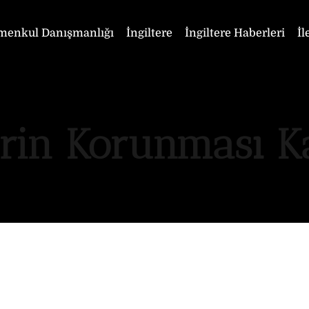
menkul Danışmanlığı
İngiltere
İngiltere Haberleri
İl
lerin Korunması 