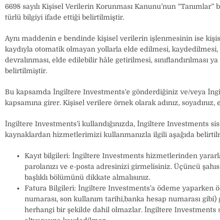
6698 sayılı Kişisel Verilerin Korunması Kanunu’nun “Tanımlar” başl
türlü bilgiyi ifade ettiği belirtilmiştir.
Aynı maddenin e bendinde kişisel verilerin işlenmesinin ise kiş
kaydıyla otomatik olmayan yollarla elde edilmesi, kaydedilmesi,
devralınması, elde edilebilir hâle getirilmesi, sınıflandırılması y
belirtilmiştir.
Bu kapsamda İngiltere Investments’e gönderdiğiniz ve/veya İngilte
kapsamına girer. Kişisel verilere örnek olarak adınız, soyadınız, e
İngiltere Investments’i kullandığınızda, İngiltere Investments si
kaynaklardan hizmetlerimizi kullanmanızla ilgili aşağıda belirtilmi
Kayıt bilgileri: İngiltere Investments hizmetlerinden yararl
parolanızı ve e-posta adresinizi girmelisiniz. Üçüncü şahıs
başlıklı bölümünü dikkate almalısınız.
Fatura Bilgileri: İngiltere Investments’a ödeme yaparken öd
numarası, son kullanım tarihi,banka hesap numarası gibi) gi
herhangi bir şekilde dahil olmazlar. İngiltere Investments 