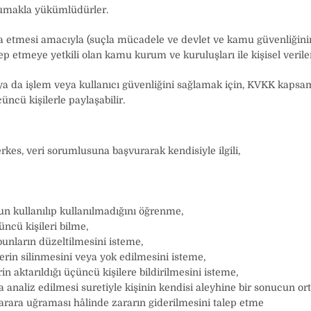
korumakla yükümlüdürler.
ifa etmesi amacıyla (suçla mücadele ve devlet ve kamu güvenliğini
etmeye yetkili olan kamu kurum ve kuruluşları ile kişisel verileri
k ya da işlem veya kullanıcı güvenliğini sağlamak için, KVKK kaps
üncü kişilerle paylaşabilir.
kes, veri sorumlusuna başvurarak kendisiyle ilgili,
un kullanılıp kullanılmadığını öğrenme,
üncü kişileri bilme,
 bunların düzeltilmesini isteme,
erin silinmesini veya yok edilmesini isteme,
erin aktarıldığı üçüncü kişilere bildirilmesini isteme,
 analiz edilmesi suretiyle kişinin kendisi aleyhine bir sonucun or
 zarara uğraması hâlinde zararın giderilmesini talep etme