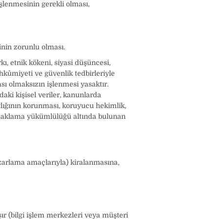
işlenmesinin gerekli olması,
inin zorunlu olması.
kı, etnik kökeni, siyasi düşüncesi,
mahkûmiyeti ve güvenlik tedbirleriyle
rızası olmaksızın işlenmesi yasaktır.
daki kişisel veriler, kanunlarda
sağlığının korunması, koruyucu hekimlik,
ır saklama yükümlülüğü altında bulunan
pazarlama amaçlarıyla) kiralanmasına,
şır (bilgi işlem merkezleri veya müşteri