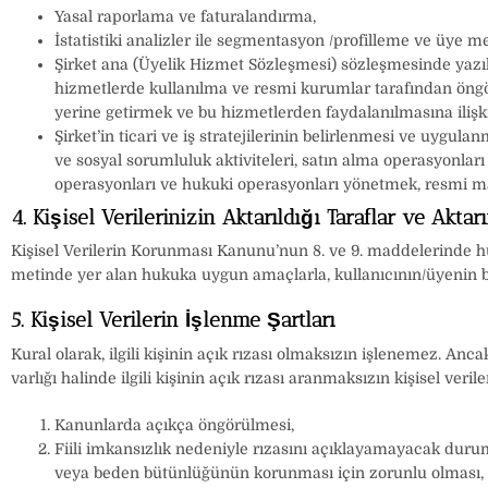
Yasal raporlama ve faturalandırma,
İstatistiki analizler ile segmentasyon /profilleme ve üye
Şirket ana (Üyelik Hizmet Sözleşmesi) sözleşmesinde yazıl
hizmetlerde kullanılma ve resmi kurumlar tarafından öngör
yerine getirmek ve bu hizmetlerden faydalanılmasına ilişki
Şirket’in ticari ve iş stratejilerinin belirlenmesi ve uygul
ve sosyal sorumluluk aktiviteleri, satın alma operasyonları
operasyonları ve hukuki operasyonları yönetmek, resmi m
4. Kişisel Verilerinizin Aktarıldığı Taraflar ve Akta
Kişisel Verilerin Korunması Kanunu’nun 8. ve 9. maddelerinde hükü
metinde yer alan hukuka uygun amaçlarla, kullanıcının/üyenin bul
5. Kişisel Verilerin İşlenme Şartları
Kural olarak, ilgili kişinin açık rızası olmaksızın işlenemez. An
varlığı halinde ilgili kişinin açık rızası aranmaksızın kişisel ve
Kanunlarda açıkça öngörülmesi,
Fiili imkansızlık nedeniyle rızasını açıklayamayacak duru
veya beden bütünlüğünün korunması için zorunlu olması,