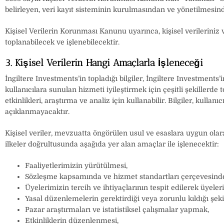
belirleyen, veri kayıt sisteminin kurulmasından ve yönetilmesinden
Kişisel Verilerin Korunması Kanunu uyarınca, kişisel verileri
toplanabilecek ve işlenebilecektir.
3. Kişisel Verilerin Hangi Amaçlarla İşleneceği
İngiltere Investments’in topladığı bilgiler, İngiltere Investment
kullanıcılara sunulan hizmeti iyileştirmek için çeşitli şekillerde t
etkinlikleri, araştırma ve analiz için kullanabilir. Bilgiler, kull
açıklanmayacaktır.
Kişisel veriler, mevzuatta öngörülen usul ve esaslara uygun olar
ilkeler doğrultusunda aşağıda yer alan amaçlar ile işlenecektir:
Faaliyetlerimizin yürütülmesi,
Sözleşme kapsamında ve hizmet standartları çerçevesinde
Üyelerimizin tercih ve ihtiyaçlarının tespit edilerek üyele
Yasal düzenlemelerin gerektirdiği veya zorunlu kıldığı şek
Pazar araştırmaları ve istatistiksel çalışmalar yapmak,
Etkinliklerin düzenlenmesi,