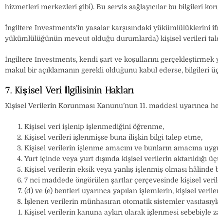
hizmetleri merkezleri gibi). Bu servis sağlayıcılar bu bilgileri 
İngiltere Investments’in yasalar karşısındaki yükümlülüklerini 
yükümlülüğünün mevcut olduğu durumlarda) kişisel verileri talep 
İngiltere Investments, kendi şart ve koşullarını gerçekleştirme
makul bir açıklamanın gerekli olduğunu kabul ederse, bilgileri üç
7. Kişisel Veri İlgilisinin Hakları
Kişisel Verilerin Korunması Kanunu’nun 11. maddesi uyarınca her
Kişisel veri işlenip işlenmediğini öğrenme,
Kişisel verileri işlenmişse buna ilişkin bilgi talep etme,
Kişisel verilerin işlenme amacını ve bunların amacına uyg
Yurt içinde veya yurt dışında kişisel verilerin aktarıldığı üç
Kişisel verilerin eksik veya yanlış işlenmiş olması hâlinde
7 nci maddede öngörülen şartlar çerçevesinde kişisel veril
(d) ve (e) bentleri uyarınca yapılan işlemlerin, kişisel veril
İşlenen verilerin münhasıran otomatik sistemler vasıtasıyla
Kişisel verilerin kanuna aykırı olarak işlenmesi sebebiyle