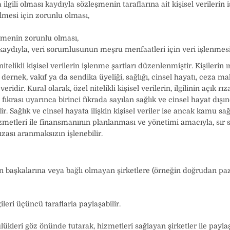
gili olması kaydıyla sözleşmenin taraflarına ait kişisel verilerin 
mesi için zorunlu olması,
lemenin zorunlu olması,
 kaydıyla, veri sorumlusunun meşru menfaatleri için veri işlenmes
likli kişisel verilerin işlenme şartları düzenlenmiştir. Kişilerin ır
ti, dernek, vakıf ya da sendika üyeliği, sağlığı, cinsel hayatı, ceza 
l veridir. Kural olarak, özel nitelikli kişisel verilerin, ilgilinin açık 
krası uyarınca birinci fıkrada sayılan sağlık ve cinsel hayat dışın
lir. Sağlık ve cinsel hayata ilişkin kişisel veriler ise ancak kamu 
 hizmetleri ile finansmanının planlanması ve yönetimi amacıyla, s
rızası aranmaksızın işlenebilir.
erinin başkalarına veya bağlı olmayan şirketlere (örneğin doğrudan 
leri üçüncü taraflarla paylaşabilir.
lükleri göz önünde tutarak, hizmetleri sağlayan şirketler ile payla