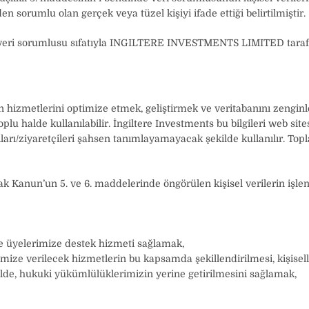
 sorumlu olan gerçek veya tüzel kişiyi ifade ettiği belirtilmiştir.
niz veri sorumlusu sıfatıyla INGILTERE INVESTMENTS LIMITED tar
s’in hizmetlerini optimize etmek, geliştirmek ve veritabanını zengin
oplu halde kullanılabilir. İngiltere Investments bu bilgileri web sit
anıcıları/ziyaretçileri şahsen tanımlayamayacak şekilde kullanılır. To
ak Kanun’un 5. ve 6. maddelerinde öngörülen kişisel verilerin işl
 üyelerimize destek hizmeti sağlamak,
rimize verilecek hizmetlerin bu kapsamda şekillendirilmesi, kişisel
ilde, hukuki yükümlülüklerimizin yerine getirilmesini sağlamak,