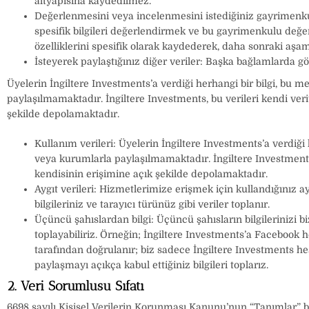
altyapısına kaydedilmez.
Değerlenmesini veya incelenmesini istediğiniz gayrimenku
spesifik bilgileri değerlendirmek ve bu gayrimenkulu değerl
özelliklerini spesifik olarak kaydederek, daha sonraki aş
İsteyerek paylaştığınız diğer veriler: Başka bağlamlarda gönd
Üyelerin İngiltere Investments’a verdiği herhangi bir bilgi, bu 
paylaşılmamaktadır. İngiltere Investments, bu verileri kendi ver
şekilde depolamaktadır.
Kullanım verileri: Üyelerin İngiltere Investments’a verdiği
veya kurumlarla paylaşılmamaktadır. İngiltere Investments,
kendisinin erişimine açık şekilde depolamaktadır.
Aygıt verileri: Hizmetlerimize erişmek için kullandığınız 
bilgileriniz ve tarayıcı türünüz gibi veriler toplanır.
Üçüncü şahıslardan bilgi: Üçüncü şahısların bilgilerinizi biz
toplayabiliriz. Örneğin; İngiltere Investments’a Facebook h
tarafından doğrulanır; biz sadece İngiltere Investments 
paylaşmayı açıkça kabul ettiğiniz bilgileri toplarız.
2. Veri Sorumlusu Sıfatı
6698 sayılı Kişisel Verilerin Korunması Kanunu’nun “Tanımlar” ba