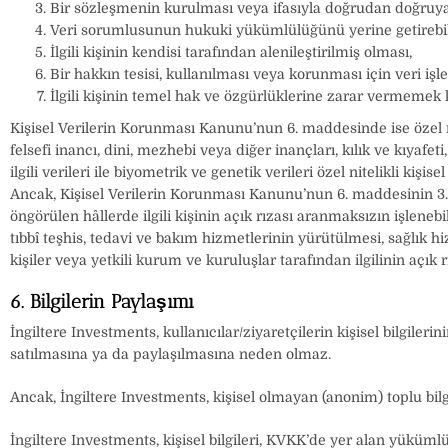
Bir sözleşmenin kurulması veya ifasıyla doğrudan doğruya il
Veri sorumlusunun hukuki yükümlülüğünü yerine getirebil
İlgili kişinin kendisi tarafından alenileştirilmiş olması,
Bir hakkın tesisi, kullanılması veya korunması için veri iş
İlgili kişinin temel hak ve özgürlüklerine zarar vermemek
Kişisel Verilerin Korunması Kanunu’nun 6. maddesinde ise özel nite
felsefi inancı, dini, mezhebi veya diğer inançları, kılık ve kıyafe
ilgili verileri ile biyometrik ve genetik verileri özel nitelikli kişise
Ancak, Kişisel Verilerin Korunması Kanunu’nun 6. maddesinin 3. fı
öngörülen hâllerde ilgili kişinin açık rızası aranmaksızın işlenebi
tıbbî teşhis, tedavi ve bakım hizmetlerinin yürütülmesi, sağlık
kişiler veya yetkili kurum ve kuruluşlar tarafından ilgilinin açık 
6. Bilgilerin Paylaşımı
İngiltere Investments, kullanıcılar/ziyaretçilerin kişisel bilgil
satılmasına ya da paylaşılmasına neden olmaz.
Ancak, İngiltere Investments, kişisel olmayan (anonim) toplu bilgi
İngiltere Investments, kişisel bilgileri, KVKK’de yer alan yükümlü