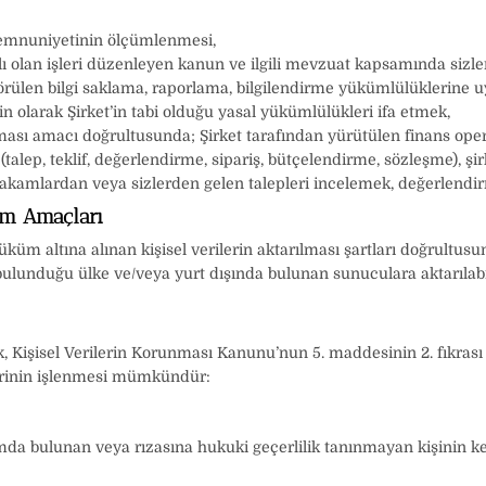
 memnuniyetinin ölçümlenmesi,
ı olan işleri düzenleyen kanun ve ilgili mevzuat kapsamında sizle
ülen bilgi saklama, raporlama, bilgilendirme yükümlülüklerine uy
n olarak Şirket’in tabi olduğu yasal yükümlülükleri ifa etmek,
anması amacı doğrultusunda; Şirket tarafından yürütülen finans oper
 (talep, teklif, değerlendirme, sipariş, bütçelendirme, sözleşme), ş
akamlardan veya sizlerden gelen talepleri incelemek, değerlendi
rım Amaçları
m altına alınan kişisel verilerin aktarılması şartları doğrultusund
unduğu ülke ve/veya yurt dışında bulunan sunuculara aktarılabilir
cak, Kişisel Verilerin Korunması Kanunu’nun 5. maddesinin 2. fıkrası
rilerinin işlenmesi mümkündür:
mda bulunan veya rızasına hukuki geçerlilik tanınmayan kişinin ke