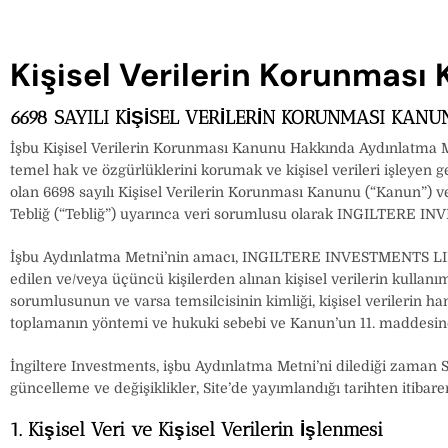
Kişisel Verilerin Korunması
6698 SAYILI KİŞİSEL VERİLERİN KORUNMASI KA
İşbu Kişisel Verilerin Korunması Kanunu Hakkında Aydınlatma Metn
temel hak ve özgürlüklerini korumak ve kişisel verileri işleyen 
olan 6698 sayılı Kişisel Verilerin Korunması Kanunu (“Kanun”)
Tebliğ (“Tebliğ”) uyarınca veri sorumlusu olarak INGILTERE INV
İşbu Aydınlatma Metni’nin amacı, INGILTERE INVESTMENTS LIMIT
edilen ve/veya üçüncü kişilerden alınan kişisel verilerin kullan
sorumlusunun ve varsa temsilcisinin kimliği, kişisel verilerin han
toplamanın yöntemi ve hukuki sebebi ve Kanun’un 11. maddesin
İngiltere Investments, işbu Aydınlatma Metni’ni dilediği zaman Si
güncelleme ve değişiklikler, Site’de yayımlandığı tarihten itibaren
1. Kişisel Veri ve Kişisel Verilerin İşlenmesi