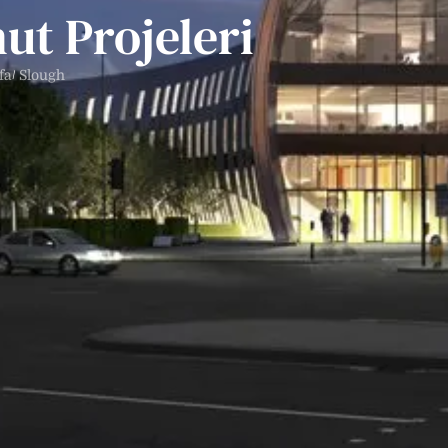
ut Projeleri
fa
Slough