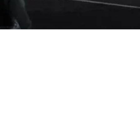
Slough'un
Slough'un prestijli s
Büyüleyici
Yatırım
Fırsatları