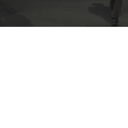
n tadını çıkarırken
SLOUGH
/ STOKE
GARDENS