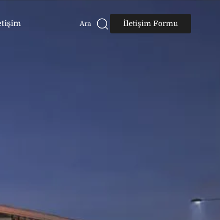
etişim
İletişim Formu
Ara