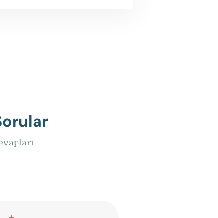
Sorular
evapları