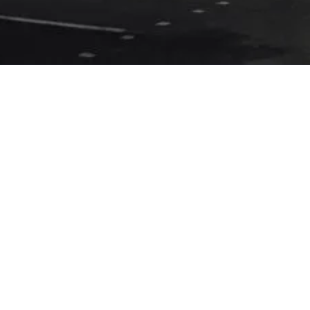
emtlerindeki gayrimenkul projeleriyle yatırım yapın. Şehir yaşamını
kazançlı bir geleceğe adım atın.