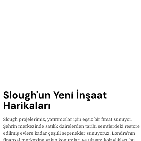
Slough'un Yeni İnşaat
Harikaları
Slough projelerimiz, yatırımcılar için eşsiz bir fırsat sunuyor.
Şehrin merkezinde satılık dairelerden tarihi semtlerdeki restore
edilmiş evlere kadar çeşitli seçenekler sunuyoruz. Londra'nın
finansal merkezine yakın konumları ve ulaşım kolaylıkları, bu