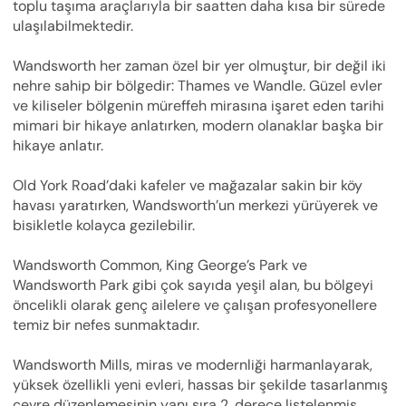
toplu taşıma araçlarıyla bir saatten daha kısa bir sürede
ulaşılabilmektedir.
Wandsworth her zaman özel bir yer olmuştur, bir değil iki
nehre sahip bir bölgedir: Thames ve Wandle. Güzel evler
ve kiliseler bölgenin müreffeh mirasına işaret eden tarihi
mimari bir hikaye anlatırken, modern olanaklar başka bir
hikaye anlatır.
Old York Road’daki kafeler ve mağazalar sakin bir köy
havası yaratırken, Wandsworth’un merkezi yürüyerek ve
bisikletle kolayca gezilebilir.
Wandsworth Common, King George’s Park ve
Wandsworth Park gibi çok sayıda yeşil alan, bu bölgeyi
öncelikli olarak genç ailelere ve çalışan profesyonellere
temiz bir nefes sunmaktadır.
Wandsworth Mills, miras ve modernliği harmanlayarak,
yüksek özellikli yeni evleri, hassas bir şekilde tasarlanmış
çevre düzenlemesinin yanı sıra 2. derece listelenmiş