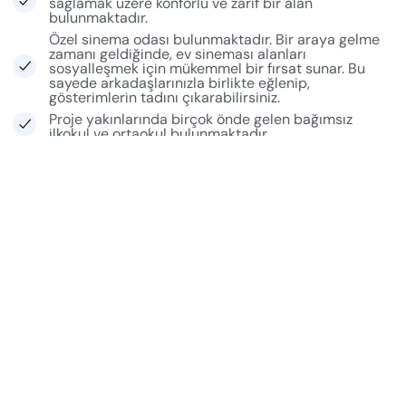
sağlamak üzere konforlu ve zarif bir alan
bulunmaktadır.
Özel sinema odası bulunmaktadır. Bir araya gelme
zamanı geldiğinde, ev sineması alanları
sosyalleşmek için mükemmel bir fırsat sunar. Bu
sayede arkadaşlarınızla birlikte eğlenip,
gösterimlerin tadını çıkarabilirsiniz.
Proje yakınlarında birçok önde gelen bağımsız
ilkokul ve ortaokul bulunmaktadır.
3 km içinde 687 hektar yeşil alana erişim mevcuttur.
Wandsworth Town'dan Waterloo'ya sadece 13
dakika mesafededir.
1.393 metrekarenin üzerinde özel konut tesisleri
vardır.
Manhattan, 1, 2, 3 ve 4 yatak odalı evler mevcuttur.
Proje Zone 2 bölgesinde yer almaktadır.