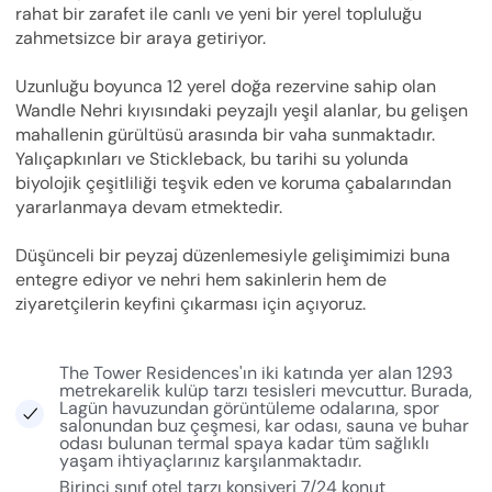
rahat bir zarafet ile canlı ve yeni bir yerel topluluğu
zahmetsizce bir araya getiriyor.
Uzunluğu boyunca 12 yerel doğa rezervine sahip olan
Wandle Nehri kıyısındaki peyzajlı yeşil alanlar, bu gelişen
mahallenin gürültüsü arasında bir vaha sunmaktadır.
Yalıçapkınları ve Stickleback, bu tarihi su yolunda
biyolojik çeşitliliği teşvik eden ve koruma çabalarından
yararlanmaya devam etmektedir.
Düşünceli bir peyzaj düzenlemesiyle gelişimimizi buna
entegre ediyor ve nehri hem sakinlerin hem de
ziyaretçilerin keyfini çıkarması için açıyoruz.
The Tower Residences'ın iki katında yer alan 1293
metrekarelik kulüp tarzı tesisleri mevcuttur. Burada,
Lagün havuzundan görüntüleme odalarına, spor
salonundan buz çeşmesi, kar odası, sauna ve buhar
odası bulunan termal spaya kadar tüm sağlıklı
yaşam ihtiyaçlarınız karşılanmaktadır.
Birinci sınıf otel tarzı konsiyerj 7/24 konut