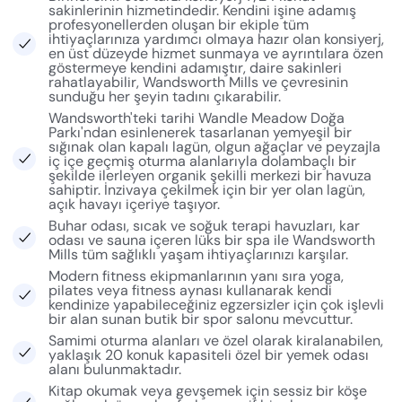
sakinlerinin hizmetindedir. Kendini işine adamış
profesyonellerden oluşan bir ekiple tüm
ihtiyaçlarınıza yardımcı olmaya hazır olan konsiyerj,
en üst düzeyde hizmet sunmaya ve ayrıntılara özen
göstermeye kendini adamıştır, daire sakinleri
rahatlayabilir, Wandsworth Mills ve çevresinin
sunduğu her şeyin tadını çıkarabilir.
Wandsworth'teki tarihi Wandle Meadow Doğa
Parkı'ndan esinlenerek tasarlanan yemyeşil bir
sığınak olan kapalı lagün, olgun ağaçlar ve peyzajla
iç içe geçmiş oturma alanlarıyla dolambaçlı bir
şekilde ilerleyen organik şekilli merkezi bir havuza
sahiptir. İnzivaya çekilmek için bir yer olan lagün,
açık havayı içeriye taşıyor.
Buhar odası, sıcak ve soğuk terapi havuzları, kar
odası ve sauna içeren lüks bir spa ile Wandsworth
Mills tüm sağlıklı yaşam ihtiyaçlarınızı karşılar.
Modern fitness ekipmanlarının yanı sıra yoga,
pilates veya fitness aynası kullanarak kendi
kendinize yapabileceğiniz egzersizler için çok işlevli
bir alan sunan butik bir spor salonu mevcuttur.
Samimi oturma alanları ve özel olarak kiralanabilen,
yaklaşık 20 konuk kapasiteli özel bir yemek odası
alanı bulunmaktadır.
Kitap okumak veya gevşemek için sessiz bir köşe