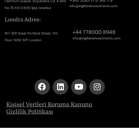
Fairmont Quasar, Büyükdere Cd. A Blok
info@ingiltereinvestments.com
No:76 K:8 D:806 Şişli, İstanbul
Londra Adres:
+44 778000 8948
167-169 Great Portland Street, 5th
info@ingiltereinvestments.com
Floor W1W 5PF London
Kişisel Verileri Koruma Kanunu
Gizlilik Politikası