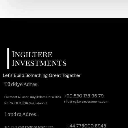
Let's Build Something Great Together
Türkiye Adres:
+90 530 175 96 79
Fairmont Quasar, Büyükdere Cd. A Blok
info@ingiltereinvestments.com
No:76 K:8 D:806 Şişli, İstanbul
Londra Adres:
+44 778000 8948
167-169 Great Portland Street, 5th