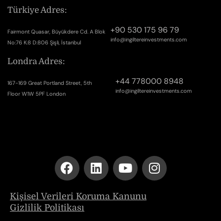
Türkiye Adres:
+90 530 175 96 79
Fairmont Quasar, Büyükdere Cd. A Blok
info@ingiltereinvestments.com
No:76 K:8 D:806 Şişli, İstanbul
Londra Adres:
+44 778000 8948
167-169 Great Portland Street, 5th
info@ingiltereinvestments.com
Floor W1W 5PF London
Kişisel Verileri Koruma Kanunu
Gizlilik Politikası