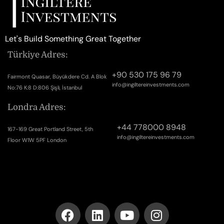
Let's Build Something Great Together
Türkiye Adres:
+90 530 175 96 79
Fairmont Quasar, Büyükdere Cd. A Blok
info@ingiltereinvestments.com
No:76 K:8 D:806 Şişli, İstanbul
Londra Adres:
+44 778000 8948
167-169 Great Portland Street, 5th
info@ingiltereinvestments.com
Floor W1W 5PF London