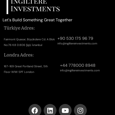
Let's Build Something Great Together
Türkiye Adres:
+90 530 175 96 79
Fairmont Quasar, Büyükdere Cd. A Blok
info@ingiltereinvestments.com
No:76 K:8 D:806 Şişli, İstanbul
Londra Adres:
+44 778000 8948
167-169 Great Portland Street, 5th
info@ingiltereinvestments.com
Floor W1W 5PF London