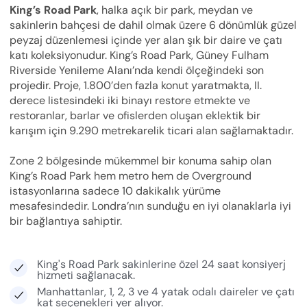
King’s Road Park
, halka açık bir park, meydan ve
sakinlerin bahçesi de dahil olmak üzere 6 dönümlük güzel
peyzaj düzenlemesi içinde yer alan şık bir daire ve çatı
katı koleksiyonudur. King’s Road Park, Güney Fulham
Riverside Yenileme Alanı’nda kendi ölçeğindeki son
projedir. Proje, 1.800’den fazla konut yaratmakta, II.
derece listesindeki iki binayı restore etmekte ve
restoranlar, barlar ve ofislerden oluşan eklektik bir
karışım için 9.290 metrekarelik ticari alan sağlamaktadır.
Zone 2 bölgesinde mükemmel bir konuma sahip olan
King’s Road Park hem metro hem de Overground
istasyonlarına sadece 10 dakikalık yürüme
mesafesindedir. Londra’nın sunduğu en iyi olanaklarla iyi
bir bağlantıya sahiptir.
King's Road Park sakinlerine özel 24 saat konsiyerj
hizmeti sağlanacak.
Manhattanlar, 1, 2, 3 ve 4 yatak odalı daireler ve çatı
kat seçenekleri yer alıyor.