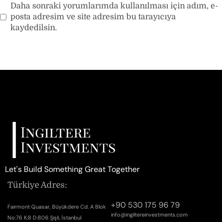
Daha sonraki yorumlarımda kullanılması için adım, e-
posta adresim ve site adresim bu tarayıcıya
kaydedilsin.
Let's Build Something Great Together
Türkiye Adres:
+90 530 175 96 79
Fairmont Quasar, Büyükdere Cd. A Blok
info@ingiltereinvestments.com
No:76 K:8 D:806 Şişli, İstanbul