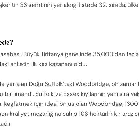
kentin 33 semtinin yer aldığı listede 32. sırada, ülke
ede?
sabası, Büyük Britanya genelinde 35.000’den fazla s
ki anketin ilk kez kazananı oldu.
e yer alan Doğu Suffolk’taki Woodbridge, bir zaman
 bir limandı. Suffolk ve Essex kıyılarının yanı sıra 
nı keşfetmek için ideal bir üs olan Woodbridge, 1300
 kraliyet mezarlığına sahip 103 hektarlık kır arazis
adır.