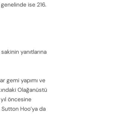
 genelinde ise 216.
akinin yanıtlarına
lar gemi yapımı ve
yakındaki Olağanüstü
 yıl öncesine
i Sutton Hoo’ya da