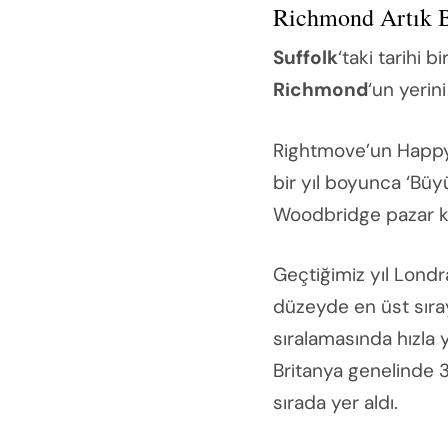
Richmond Artık B
Suffolk
‘taki tarihi 
Richmond
‘un yerini
Rightmove’un Happ
bir yıl boyunca ‘Büy
Woodbridge pazar kas
Geçtiğimiz yıl Londr
düzeyde en üst sıray
sıralamasında hızla y
Britanya genelinde 3
sırada yer aldı.