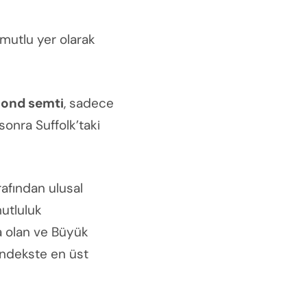
 mutlu yer olarak
mond semti
, sadece
sonra Suffolk’taki
rafından ulusal
mutluluk
da olan ve Büyük
endekste en üst