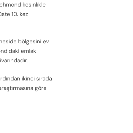
ichmond kesinlikle
üste 10. kez
meside bölgesini ev
mond’daki emlak
ivarındadır.
dından ikinci sırada
araştırmasına göre