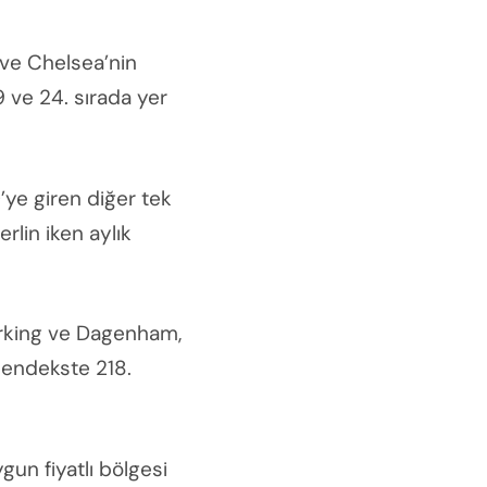
 ve Chelsea’nin
 ve 24. sırada yer
’ye giren diğer tek
rlin iken aylık
Barking ve Dagenham,
l endekste 218.
un fiyatlı bölgesi