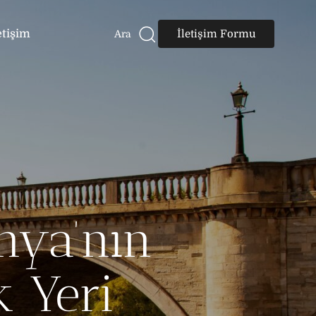
etişim
İletişim Formu
Ara
nya’nın
 Yeri