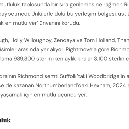
 mutluluk tablosunda bir sıra gerilemesine rağmen R
kaybetmedi. Ünlülerle dolu bu yerleşim bölgesi, üst 
k en mutlu yer’ ünvanını korudu.
ugh, Holly Willoughby, Zendaya ve Tom Holland, Tha
 isimler arasında yer alıyor. Rightmove’a göre Rich
alama 939.300 sterlin iken aylık kiralar 3.100 sterlin c
dra’nın Richmond semti Suffolk’taki Woodbridge’in ar
nce de kazanan Northumberland’daki Hexham, 2024 
e yaşamak için en mutlu üçüncü yer.
uluk