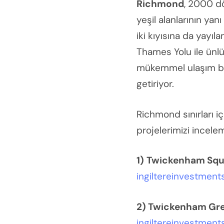
Richmond
, 2000 d
yeşil alanlarının ya
iki kıyısına da yayı
Thames Yolu ile ünlüd
mükemmel ulaşım bağ
getiriyor.
Richmond sınırları 
projelerimizi incele
1)
Twickenham Squ
ingiltereinvestmen
2) Twickenham Gr
ingiltereinvestmen