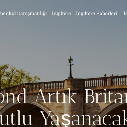
menkul Danışmanlığı
İngiltere
İngiltere Haberleri
İl
nd Artık Brita
utlu Yaşanacak