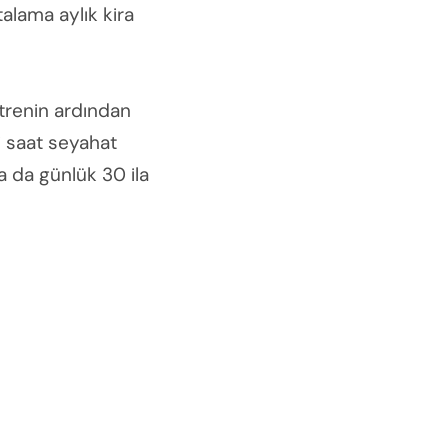
alama aylık kira
trenin ardından
ki saat seyahat
ya da günlük 30 ila