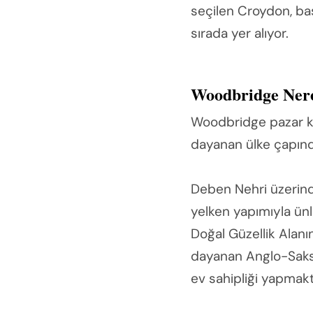
seçilen Croydon, baş
sırada yer alıyor.
Woodbridge Ner
Woodbridge pazar ka
dayanan ülke çapında
Deben Nehri üzerind
yelken yapımıyla ünlü
Doğal Güzellik Alanı
dayanan Anglo-Sakson
ev sahipliği yapmakt