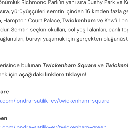
önümlük Richmond Park’ın yanı sıra Bushy Park ve 
nı sıra, yürüyüşçüleri semtin içinden 16 kmden fazla 
lan, Hampton Court Palace,
Twickenham
ve Kew’i Lon
ür. Semtin seçkin okulları, bol yeşil alanları, canlı 
lantıları, burayı yaşamak için gerçekten olağanüstü
içerisinde bulunan
Twickenham Square
ve
Twicken
mek için
aşağıdaki linklere tıklayın!
are
ts.com/londra-satilik-ev/twickenham-square
een
ts.com/londra-satilik-ev/twickenham-green