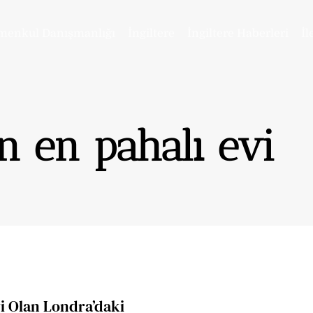
menkul Danışmanlığı
İngiltere
İngiltere Haberleri
İl
n en pahalı evi
i Olan Londra’daki