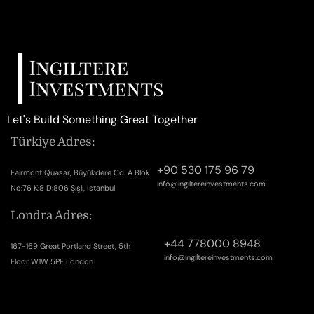
Let's Build Something Great Together
Türkiye Adres:
+90 530 175 96 79
Fairmont Quasar, Büyükdere Cd. A Blok
info@ingiltereinvestments.com
No:76 K:8 D:806 Şişli, İstanbul
Londra Adres:
+44 778000 8948
167-169 Great Portland Street, 5th
info@ingiltereinvestments.com
Floor W1W 5PF London