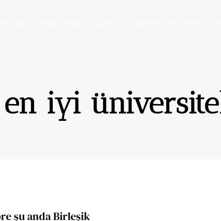
menkul Danışmanlığı
İngiltere
İngiltere Haberleri
İl
 en iyi üniversite
re şu anda Birleşik