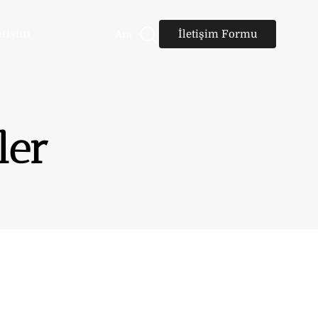
etişim
İletişim Formu
Ara
ler