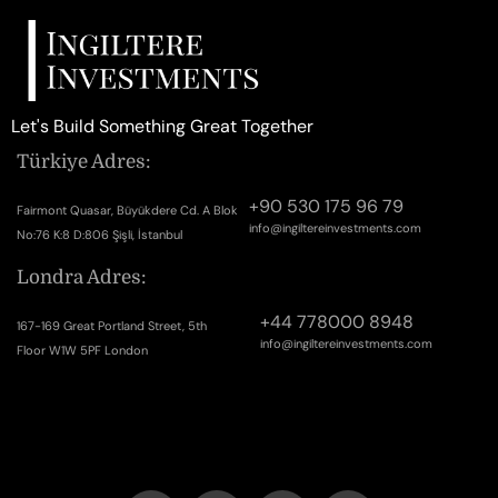
Let's Build Something Great Together
Türkiye Adres:
+90 530 175 96 79
Fairmont Quasar, Büyükdere Cd. A Blok
info@ingiltereinvestments.com
No:76 K:8 D:806 Şişli, İstanbul
Londra Adres:
+44 778000 8948
167-169 Great Portland Street, 5th
info@ingiltereinvestments.com
Floor W1W 5PF London