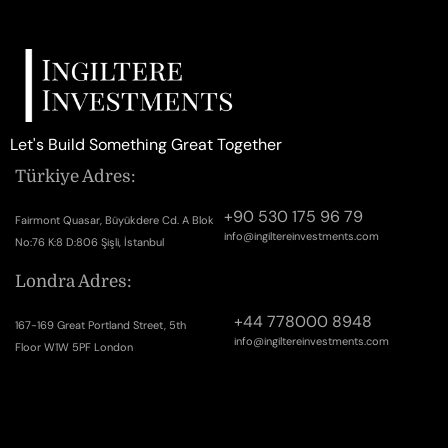
Let's Build Something Great Together
Türkiye Adres:
+90 530 175 96 79
Fairmont Quasar, Büyükdere Cd. A Blok
info@ingiltereinvestments.com
No:76 K:8 D:806 Şişli, İstanbul
Londra Adres:
+44 778000 8948
167-169 Great Portland Street, 5th
info@ingiltereinvestments.com
Floor W1W 5PF London