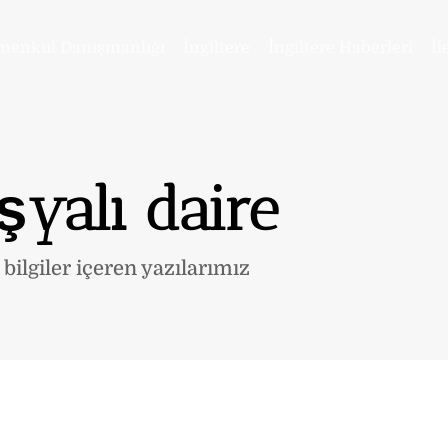
menkul Danışmanlığı
İngiltere
İngiltere Haberleri
İl
eşyalı daire
 bilgiler içeren yazılarımız