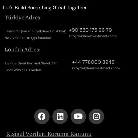
Let's Build Something Great Together
Türkiye Adres:
+90 530 175 96 79
Fairmont Quasar, Büyükdere Cd. A Blok
info@ingiltereinvestments.com
No:76 K:8 D:806 Şişli, İstanbul
Londra Adres:
+44 778000 8948
167-169 Great Portland Street, 5th
info@ingiltereinvestments.com
Floor W1W 5PF London
Kişisel Verileri Koruma Kanunu