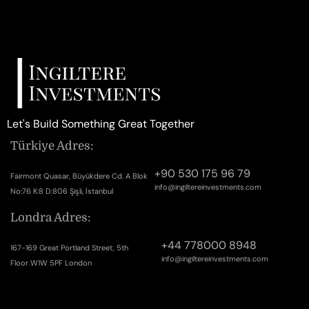
Let's Build Something Great Together
Türkiye Adres:
+90 530 175 96 79
Fairmont Quasar, Büyükdere Cd. A Blok
info@ingiltereinvestments.com
No:76 K:8 D:806 Şişli, İstanbul
Londra Adres:
+44 778000 8948
167-169 Great Portland Street, 5th
info@ingiltereinvestments.com
Floor W1W 5PF London