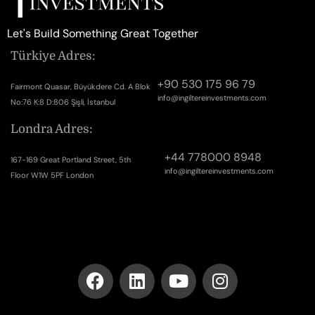
Let's Build Something Great Together
Türkiye Adres:
+90 530 175 96 79
Fairmont Quasar, Büyükdere Cd. A Blok
info@ingiltereinvestments.com
No:76 K:8 D:806 Şişli, İstanbul
Londra Adres:
+44 778000 8948
167-169 Great Portland Street, 5th
info@ingiltereinvestments.com
Floor W1W 5PF London