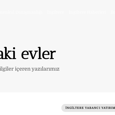
menkul Danışmanlığı
İngiltere
İngiltere Haberleri
İl
aki evler
lgiler içeren yazılarımız
INGILTERE YABANCI YATIRI