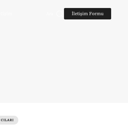
etişim
İletişim Formu
Ara
MCILARI