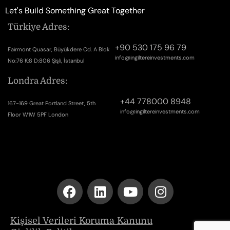
Let's Build Something Great Together
Türkiye Adres:
+90 530 175 96 79
Fairmont Quasar, Büyükdere Cd. A Blok
info@ingiltereinvestments.com
No:76 K:8 D:806 Şişli, İstanbul
Londra Adres:
+44 778000 8948
167-169 Great Portland Street, 5th
info@ingiltereinvestments.com
Floor W1W 5PF London
Kişisel Verileri Koruma Kanunu