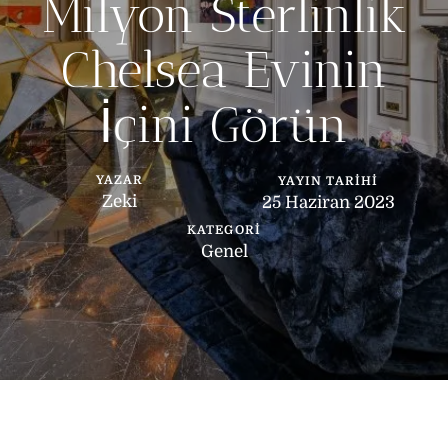
Milyon Sterlinlik
Chelsea Evinin
İçini Görün
YAZAR
YAYIN TARIHI
Zeki
25 Haziran 2023
KATEGORI
Genel