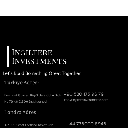
Let's Build Something Great Together
Türkiye Adres:
+90 530 175 96 79
Fairmont Quasar, Büyükdere Cd. A Blok
info@ingiltereinvestments.com
No:76 K:8 D:806 Şişli, İstanbul
Londra Adres:
+44 778000 8948
167-169 Great Portland Street, 5th